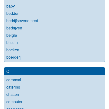
baby
bedden
bedrijfsevenement
bedrijven
belgie
bitcoin
boeken
boerderij
C
carnaval
catering
chatten
computer
cosmetica