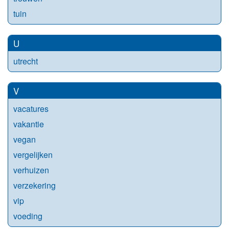
tuin
U
utrecht
V
vacatures
vakantie
vegan
vergelijken
verhuizen
verzekering
vip
voeding