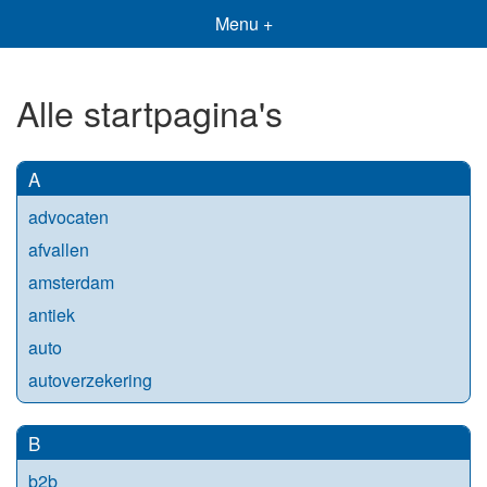
Menu +
Alle startpagina's
A
advocaten
afvallen
amsterdam
antiek
auto
autoverzekering
B
b2b