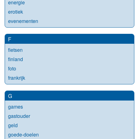
energie
erotiek
evenementen
F
fietsen
finland
foto
frankrijk
G
games
gastouder
geld
goede-doelen