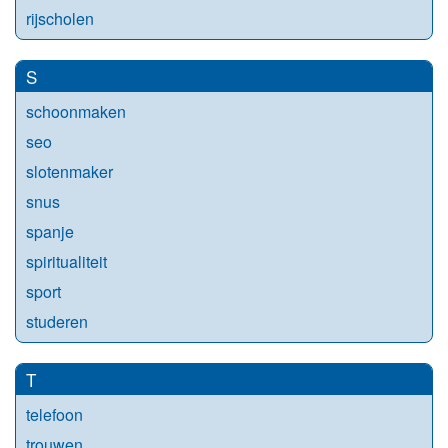
rijscholen
S
schoonmaken
seo
slotenmaker
snus
spanje
spiritualiteit
sport
studeren
T
telefoon
trouwen