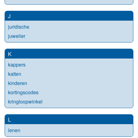
J
juridische
juwelier
K
kappers
katten
kinderen
kortingscodes
kringloopwinkel
L
lenen