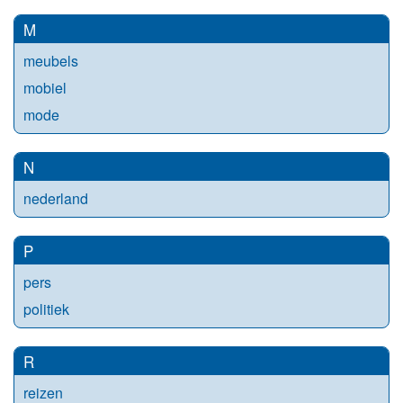
M
meubels
mobiel
mode
N
nederland
P
pers
politiek
R
reizen