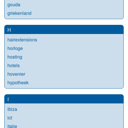
gouda
griekenland
H
hairextensions
horloge
hosting
hotels
hovenier
hypotheek
I
ibiza
ict
italie