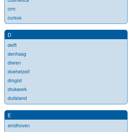
crm
cursus
D
delft
denhaag
dieren
doehetzelf
drogist
drukwerk
duitsland
E
eindhoven