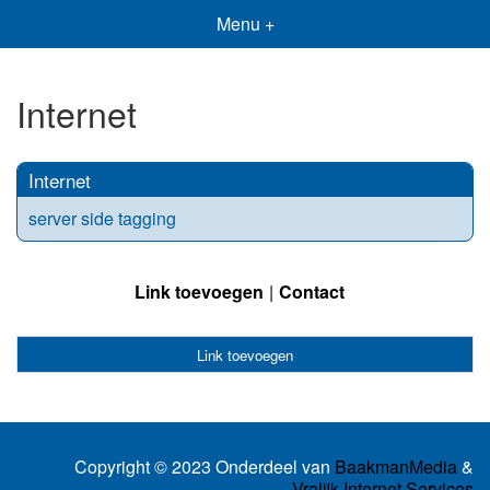
Menu +
Internet
Internet
server side tagging
Link toevoegen
Contact
Link toevoegen
Copyright © 2023 Onderdeel van
BaakmanMedia
&
Vrolijk Internet Services