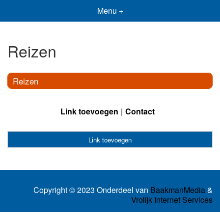
Menu +
Reizen
Reizen
Link toevoegen
Contact
Link toevoegen
Copyright © 2023 Onderdeel van
BaakmanMedia
&
Vrolijk Internet Services